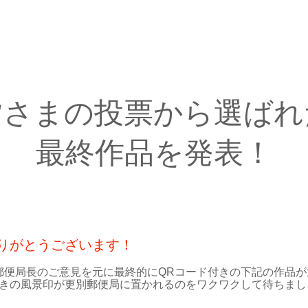
学校
TOP
ヒトシフェス
募集要項
もっと
皆さまの投票から選ばれ
最終作品を発表！
りがとうございます！
郵便局長のご意見を元に最終的にQRコード付きの下記の作品が
付きの風景印が更別郵便局に置かれるのをワクワクして待ちまし