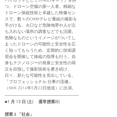
パイロットとして30年のキャリアを持
つ。ドローン空撮の第一人者。精細な
ドローン操縦技術と卓越した映像セン
スで、数々のCMやテレビ番組の撮影を
手がける。火口など危険地帯や人が立
ち入れない場所の調査などでも活躍。
危険なものというイメージがついてし
まったドローンの可能性と安全性を広
く知ってもらうため、定期的に技術講
習会を開催して操縦の指導も行う。自
身もテクノロジーの発展と安全性の両
立を目指して撮影技術を磨き続け、
日々、新たな可能性を見出している。
「プロフェッショナル 仕事の流儀」
（NHK 2016年5月23日放送）に出演。
■1 ⽉ 13 ⽇ (⼟) 　通常授業(5)
授業１「社会」