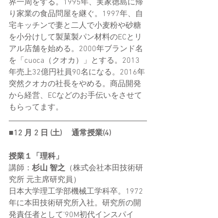
界一周をする。1995年、実家徳島に帰
り家業の食品問屋を継ぐ。1997年、自
宅キッチンで妻と二人で小麦粉や砂糖
を小分けして製菓製パン材料のECとリ
アル店舗を始める。2000年ブランド名
を「cuoca（クオカ）」とする。2013
年売上32億円社員90名になる。2016年
突然クオカの社長をやめる。商品開発
から経営、ECなどのお手伝いをさせて
もらってます。
■12 ⽉ 2 ⽇ (⼟) 　通常授業(4) 
授業１「理科」
講師：
杉山 智之
（株式会社本田技術研
究所 元主席研究員） 
日本大学理工学部機械工学科卒。1972
年に本田技術研究所入社。研究所の開
発責任者として'90M初代インスパイ