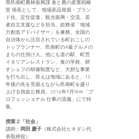
県邑南町農林振興課 食と農の産業戦略
室 係長として、地場産品発掘・ブラン
ド化、定住促進、観光振興・交流、若
者自立支援などを担当。総務省「地域
力創造アドバイザー」を兼務。全国の
自治体から注目されている町おこしの
トップランナー。邑南町のA級グルメの
まちの仕掛け人。他にも道の駅、町営
イタリアンレストラン、食の学校、耕
すシェフの研修制度など、大胆な事業
を打ち出し、答えは地域にあると、10
年後の先を見据えながら邑南町を盛り
上げる熱血公務員。2016年9月NHK「プ
ロフェッショナル 仕事の流儀」にて特
集。
授業２「社会」
講師：
岡田 慶子​
（株式会社ヒキダシ代
表取締役）