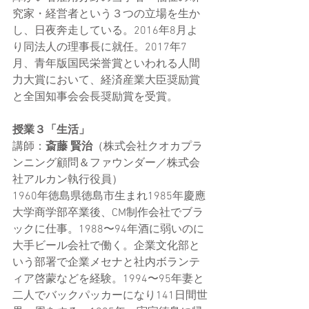
究家・経営者という３つの立場を生か
し、日夜奔走している。2016年8月よ
り同法人の理事長に就任。2017年7
月、青年版国民栄誉賞といわれる人間
力大賞において、経済産業大臣奨励賞
と全国知事会会長奨励賞を受賞。
授業３「生活」
講師：
斎藤 賢治
（株式会社クオカプラ
ンニング顧問＆ファウンダー／株式会
社アルカン執行役員）
1960年徳島県徳島市生まれ1985年慶應
大学商学部卒業後、CM制作会社でブラ
ックに仕事。1988〜94年酒に弱いのに
大手ビール会社で働く。企業文化部と
いう部署で企業メセナと社内ボランテ
ィア啓蒙などを経験。1994〜95年妻と
二人でバックパッカーになり141日間世