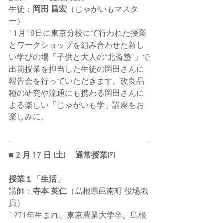
生徒：
岡田 昌宏
（じゃがいもマスタ
ー）
11月18日に東京分校にて行われた授業
とワークショップを組み合わせた新し
い学びの場「子供と大人の“北斎塾”」で
出前授業を担当した生徒の岡田さんに
報告会を行っていただきます。改良品
種の研究や流通にも携わる岡田さんに
よる楽しい「じゃがいも学」講座をお
楽しみに。
■ 2 ⽉ 17 ⽇ (⼟) 　通常授業(7) 
授業１「生活」
講師：
寺本 英仁
（島根県邑南町 役場職
員）
1971年生まれ。東京農業大学卒。島根