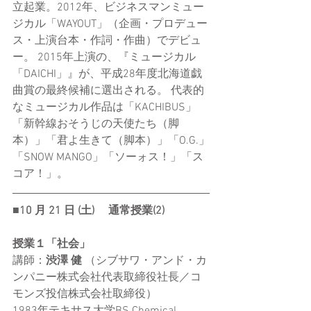
立起業。2012年、ビジネスマンミュー
ジカル「WAYOUT」（企画・プロデュー
ス・上演台本・作詞・作曲）でデビュ
ー。 2015年上演の、『ミュージカル
「DAICHI」』が、平成28年度北海道戯
曲賞の最終候補に選出される。 代表的
なミュージカル作品は「KACHIBUS」
「新幹線おそうじの天使たち（脚
本）」「君よ生きて（脚本）」「O.G.」
「SNOW MANGO」「ソーォス！」「ス
コア！」。
■10 ⽉ 21 ⽇ (⼟) 　通常授業(2)
授業１「社会」
講師：
渋澤 健
 （シブサワ・アンド・カ
ンパニー株式会社代表取締役社長／コ
モンズ投信株式会社取締役）