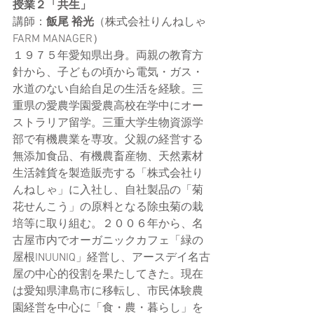
授業２「共生」
講師：
飯尾 裕光
（株式会社りんねしゃ 
FARM MANAGER）
１９７５年愛知県出身。両親の教育方
針から、子どもの頃から電気・ガス・
水道のない自給自足の生活を経験。三
重県の愛農学園愛農高校在学中にオー
ストラリア留学。三重大学生物資源学
部で有機農業を専攻。父親の経営する
無添加食品、有機農畜産物、天然素材
生活雑貨を製造販売する「株式会社り
んねしゃ」に入社し、自社製品の「菊
花せんこう」の原料となる除虫菊の栽
培等に取り組む。２００６年から、名
古屋市内でオーガニックカフェ「緑の
屋根INUUNIQ」経営し、アースデイ名古
屋の中心的役割を果たしてきた。現在
は愛知県津島市に移転し、市民体験農
園経営を中心に「食・農・暮らし」を