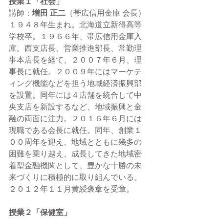
授業１「社会」
講師：
増田 正二
（帯広信用金庫 会長）
１９４８年生まれ。北海道立新得高等
学校卒。１９６６年、帯広信用金庫入
庫。西支店長、営業推進部長、常勤理
事本店長を経て、２００７年６月、理
事長に就任。２００９年にはマーケテ
ィング機能などを担う地域経済振興部
を設置。同年には４店舗を統合して中
央支店を新設するなど、地域振興と金
融の両面に注力。２０１６年６月には
現職である会長に就任。同年、創業１
００周年を迎え、地域とともに幾多の
困難を乗り越え、成長してきた地域密
着型金融機関として、豊かな十勝の未
来づくりに積極的に取り組んでいる。
２０１２年１１月黄綬褒章を受章。 
授業２「保健室」