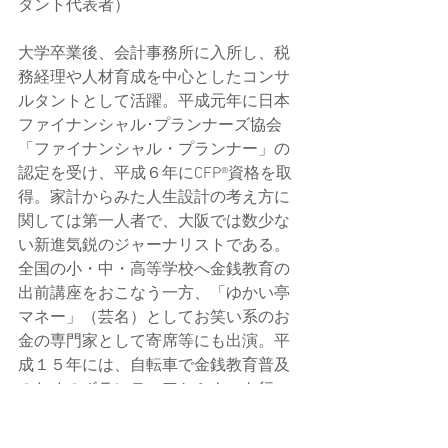
タント代表者）
大学卒業後、会計事務所に入所し、税
務経理や人材育成を中心としたコンサ
ルタントとして活躍。平成元年に日本
ファイナンシャル･プランナーズ協会
「ファイナンシャル・プランナー」の
認定を受け、平成６年にCFP®資格を取
得。家計からみた人生設計の考え方に
関しては第一人者で、大阪では数少な
い新進気鋭のジャーナリストである。
全国の小・中・高等学校へ金銭教育の
出前講座をおこなう一方、「ゆかい亭
マネー」（芸名）としてお笑い系のお
金の専門家として寄席等にも出演。平
成１５年には、自転車で金銭教育普及
のためのボランティアセミナーを行い
ながら日本列島を縦断。現在は、生活
経済ジャーナリストとして毎日放送や