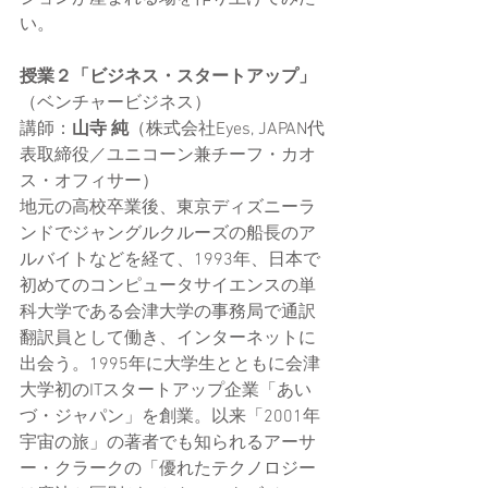
い。
授業２「ビジネス・スタートアップ」
（ベンチャービジネス）
講師：
山寺 純
（株式会社Eyes, JAPAN代
表取締役／ユニコーン兼チーフ・カオ
ス・オフィサー）
地元の高校卒業後、東京ディズニーラ
ンドでジャングルクルーズの船長のア
ルバイトなどを経て、1993年、日本で
初めてのコンピュータサイエンスの単
科大学である会津大学の事務局で通訳
翻訳員として働き、インターネットに
出会う。1995年に大学生とともに会津
大学初のITスタートアップ企業「あい
づ・ジャパン」を創業。以来「2001年
宇宙の旅」の著者でも知られるアーサ
ー・クラークの「優れたテクノロジー