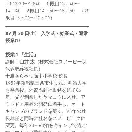
HR 13:30〜13:40　１限目13：40〜
14：40　２限目14：50〜15：50　（３
限目16：00〜17：00）
■9 月 30 日(土)　入学式・始業式・通常
授業(1)
授業１「生活」
講師：
山井 太
（株式会社スノーピーク
代表取締役社長）
十勝さらべつ熱中小学校 校長
1959年新潟県三条市生まれ。明治大学
を卒業後、外資系商社勤務を経て86
年、父が創業したヤマコウに入社。ア
ウトドア用品の開発に着手し、オート
キャンプのブランドを築く。96年の社
長就任と同時に社名をスノーピークに
変更。毎年30～60泊をキャンプで過ご