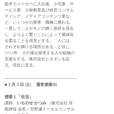
新卒でメーカーに入社後、小売業、サ
ービス業、人材教育及び経営コンサル
ティング、メデイアコンテンツ業な
ど、いくつかの業界、職種に携わる。
一貫して、人やモノの輝く箇所を見出
し、よりよく繋ぐことによって価値化
を図ることを得意とする。「人には、
それぞれ輝ける場所がある」と信じ、
2016年、その場を探求する人や組織の
支援をする、株式会社ヒキダシを設
立。現在に至る。 
■ 3 ⽉ 3 ⽇ (⼟) 　通常授業(8) 
授業１「生活」
講師：
いちのせ かつみ 
（株式会社 笑 
取締役 会長／市野瀬トータルコンサル