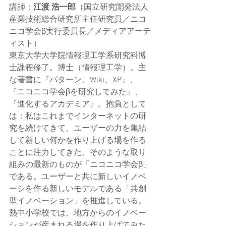
講師：
江渡 浩一郎
（国立研究開発法人
産業技術総合研究所主任研究員／ニコ
ニコ学会β実行委員長／メディアアーテ
ィスト）
東京大学大学院情報理工学系研究科博
士課程修了。博士（情報理工学）。主
な著書に『パターン、Wiki、XP』、
『ニコニコ学会βを研究してみた』、
『進化するアカデミア』。抱負として
は：私はこれまでインターネットの研
究を続けてきて、ユーザーの力を集結
して新しい何かを作り上げる場を作る
ことに注力してきた。そのような取り
組みの最新のものが「ニコニコ学会β」
である。ユーザーと共に新しいイノベ
ーシを作る新しいモデルである「共創
型イノベーション」を推進している。
熱中小学校では、地方からのイノベー
ションが産まれる場を作り上げてみた