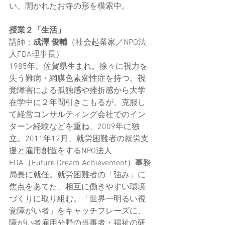
い、開かれたお寺の形を模索中。 
授業２「生活」
講師：
成澤 俊輔
（社会起業家／NPO法
人FDA理事長）
1985年、佐賀県生まれ。徐々に視力を
失う難病・網膜色素変性症を持つ。視
覚障害による孤独感や挫折感から大学
在学中に２年間引きこもるが、克服し
て経営コンサルティング会社でのイン
ターン経験などを重ね、2009年に独
立。2011年12月、就労困難者の就労支
援と雇用創造をするNPO法人
FDA（Future Dream Achievement）事務
局長に就任。就労困難者の「強み」に
焦点をあてた、相互に働きやすい環境
づくりに取り組む。「世界一明るい視
覚障がい者」をキャッチフレーズに、
障がい者雇用分野の当事者・福祉の研