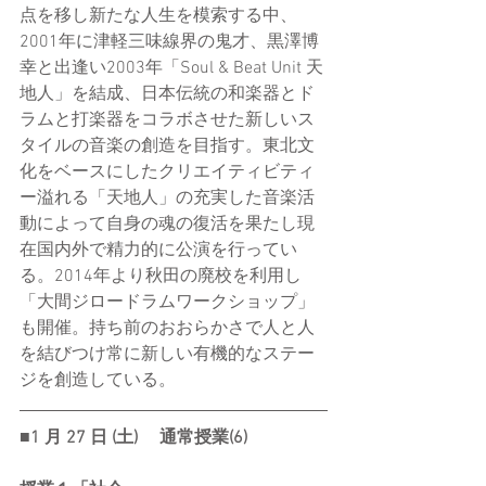
点を移し新たな人生を模索する中、
2001年に津軽三味線界の鬼才、黒澤博
幸と出逢い2003年「Soul & Beat Unit 天
地人」を結成、日本伝統の和楽器とド
ラムと打楽器をコラボさせた新しいス
タイルの音楽の創造を目指す。東北文
化をベースにしたクリエイティビティ
ー溢れる「天地人」の充実した音楽活
動によって自身の魂の復活を果たし現
在国内外で精力的に公演を行ってい
る。2014年より秋田の廃校を利用し
「大間ジロードラムワークショップ」
も開催。持ち前のおおらかさで人と人
を結びつけ常に新しい有機的なステー
ジを創造している。
■1 ⽉ 27 ⽇ (⼟)　 通常授業(6) 