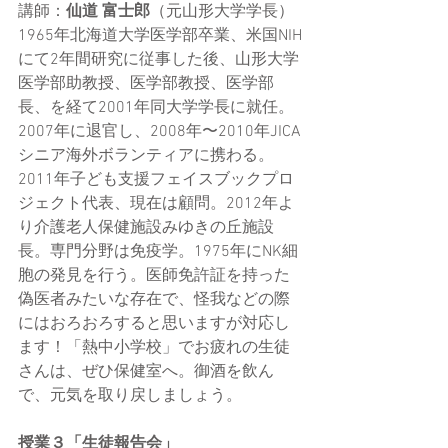
講師：
仙道 富士郎
（元山形大学学長）
1965年北海道大学医学部卒業、米国NIH
にて2年間研究に従事した後、山形大学
医学部助教授、医学部教授、医学部
長、を経て2001年同大学学長に就任。
2007年に退官し、2008年〜2010年JICA
シニア海外ボランティアに携わる。
2011年子ども支援フェイスブックプロ
ジェクト代表、現在は顧問。2012年よ
り介護老人保健施設みゆきの丘施設
長。専門分野は免疫学。1975年にNK細
胞の発見を行う。医師免許証を持った
偽医者みたいな存在で、怪我などの際
にはおろおろすると思いますが対応し
ます！「熱中小学校」でお疲れの生徒
さんは、ぜひ保健室へ。御酒を飲ん
で、元気を取り戻しましょう。
授業３「生徒報告会」