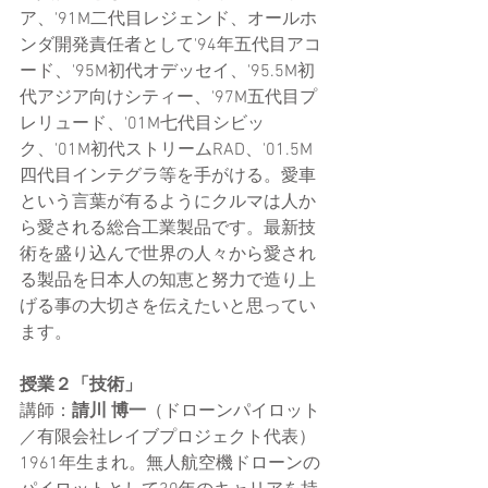
ア、'91M二代目レジェンド、オールホ
ンダ開発責任者として'94年五代目アコ
ード、'95M初代オデッセイ、'95.5M初
代アジア向けシティー、'97M五代目プ
レリュード、'01M七代目シビッ
ク、'01M初代ストリームRAD、'01.5M
四代目インテグラ等を手がける。愛車
という言葉が有るようにクルマは人か
ら愛される総合工業製品です。最新技
術を盛り込んで世界の人々から愛され
る製品を日本人の知恵と努力で造り上
げる事の大切さを伝えたいと思ってい
ます。
授業２「技術」
講師：
請川 博一
（ドローンパイロット
／有限会社レイブプロジェクト代表）
1961年生まれ。無人航空機ドローンの