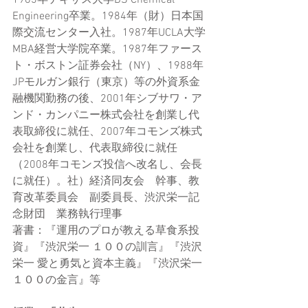
1983年テキサス大学BS Chemical 
Engineering卒業。1984年（財）日本国
際交流センター入社。1987年UCLA大学
MBA経営大学院卒業。1987年ファース
ト・ボストン証券会社（NY）、1988年
JPモルガン銀行（東京）等の外資系金
融機関勤務の後、2001年シブサワ・ア
ンド・カンパニー株式会社を創業し代
表取締役に就任、2007年コモンズ株式
会社を創業し、代表取締役に就任
（2008年コモンズ投信へ改名し、会長
に就任）。社）経済同友会　幹事、教
育改革委員会　副委員長、渋沢栄一記
念財団　業務執行理事
著書：『運用のプロが教える草食系投
資』『渋沢栄一 １００の訓言』『渋沢
栄一 愛と勇気と資本主義』『渋沢栄一 
１００の金言』等