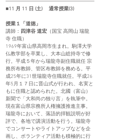
■11 ⽉ 11 ⽇ (⼟) 　通常授業(3) 
授業１「道徳」
講師：
四津谷 道宏
（国宝 高岡山 瑞龍
寺 住職）
1969年富山県高岡市生まれ。駒澤大学
仏教学部を卒業し、大本山総持寺で修
行。平成５年から瑞龍寺副住職就任 宗
務所布教師、管区布教師を務める。平
成25年に31世瑞龍寺住職就任。平成26
年5月１７日に晋山式が行われ、名実と
もに住職と認められた。北國（富山）
新聞で「大和尚の独り言」を執筆中。
現在富山県宗務所人権擁護推進主事。
瑞龍寺において、落語的拝観説明が好
評で、各地で講演活動を行う。瑞龍寺
でコンサートやライトアップなどを企
画し、ボランティア活動も積極的に行