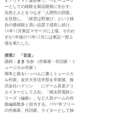
すアウトドア愛好家で、ヘビーユーザ
ーとしての経験を製品開発に生かす。
自然と人とをつなぎ「人間性の回復」
を目指し、「経営は野遊び」という独
自の価値観と高い品質で成長し続け、
14年12月東証マザーズに上場、そのわ
ずか1年後の15年12月には東証一部上
場を果たした。
授業2　「音楽」
講師：
まき りか
 （作曲家・作詞家・ミ
ュージカル作家 ）
脚本と曲をいっぺんに書くミュージカ
ル作家。金沢大学法学部を卒業後、株
式会社ハドソン　　にゲーム音楽クリ
エイターとして入社。「桃太郎電鉄シ
リーズ（編曲）」など人気ゲームの作
曲編曲数多く担当する。1997年フリー
の作曲家、作詞家、ライターとして独