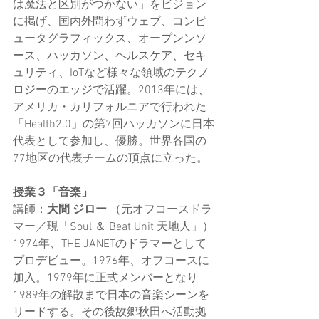
は魔法と区別がつかない」をビジョン
に掲げ、国内外問わずウェブ、コンピ
ュータグラフィックス、オープンンソ
ース、ハッカソン、ヘルスケア、セキ
ュリティ、IoTなど様々な領域のテクノ
ロジーのエッジで活躍。2013年には、
アメリカ・カリフォルニアで行われた
「Health2.0」の第7回ハッカソンに日本
代表として参加し、優勝。世界各国の
77地区の代表チームの頂点に立った。
授業３「音楽」
講師：
大間 ジロー
 （元オフコースドラ
マー／現「Soul ＆ Beat Unit 天地人」）
1974年、THE JANETのドラマーとして
プロデビュー。1976年、オフコースに
加入。1979年に正式メンバーとなり
1989年の解散まで日本の音楽シーンを
リードする。その後故郷秋田へ活動拠