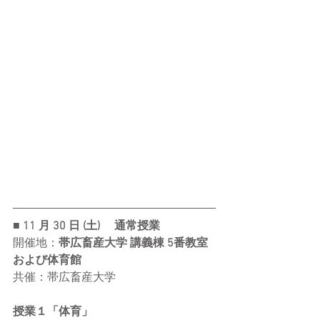
■ 11 ⽉ 30 ⽇ (⼟) 　通常授業
開催地：
帯広畜産大学 講義棟 5番教室
および体育館
共催：帯広畜産大学
授業１「
体育
」