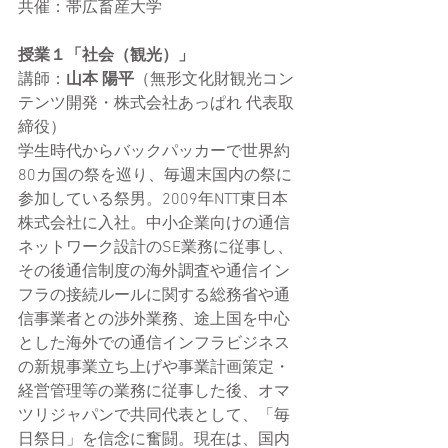
共催：帯広畜産大学
授業１「社会（観光）」
講師：
山本 陽平
（
無形文化財観光コン
テンツ開発・
株式会社あっぱれ 代表取
締役）
学生時代からバックパッカーで世界約
80カ国の祭を巡り、毎週末国内の祭に
参加している祭男。2009年NTT東日本
株式会社に入社。中小企業向けの通信
ネットワーク設計のSE業務に従事し、
その後通信制度の海外調査や通信イン
フラの接続ルールに関する総務省や通
信事業者との渉外業務、途上国を中心
とした海外での通信インフラビジネス
の新規事業立ち上げや事業計画策定・
経営管理等の業務に従事した後、オマ
ツリジャパンで共同代表として、「毎
日祭日」を信念に奮闘。現在は、国内