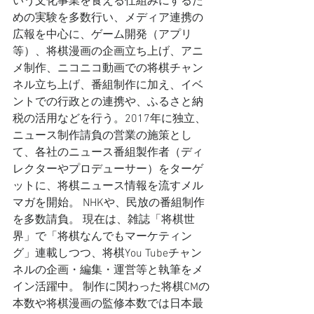
いう文化事業を食える仕組みにするた
めの実験を多数行い、メディア連携の
広報を中心に、ゲーム開発（アプリ
等）、将棋漫画の企画立ち上げ、アニ
メ制作、ニコニコ動画での将棋チャン
ネル立ち上げ、番組制作に加え、イベ
ントでの行政との連携や、ふるさと納
税の活用などを行う。2017年に独立、
ニュース制作請負の営業の施策とし
て、各社のニュース番組製作者（ディ
レクターやプロデューサー）をターゲ
ットに、将棋ニュース情報を流すメル
マガを開始。 NHKや、民放の番組制作
を多数請負。 現在は、雑誌「将棋世
界」で「将棋なんでもマーケティン
グ」連載しつつ、将棋You Tubeチャン
ネルの企画・編集・運営等と執筆をメ
イン活躍中。 制作に関わった将棋CMの
本数や将棋漫画の監修本数では日本最