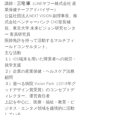
講師：
三宅 琢
（LINEヤフー株式会社 産
業保健チーフアドバイザー）
公益社団法人NEXT VISION 副理事長、株
式会社ベンチャーバンク CHO室長補
佐、東京大学 未来ビジョン研究センタ
ー 客員研究員
医師免許を持って活動するマルチフィ
ールドコンサルタント。
主な活動
１）iOS端末を用いた障害者への就労・
就学支援
２）企業の産業保健・ヘルスケア法務
顧問
３）遊べる病院 Vision Park（2018年グ
ッドデザイン賞受賞）のコンセプトデ
ィレクター、運営責任者
上記を中心に、医療・福祉・教育・ビ
ジネス・エンタメ領域を越境的に活動
している。