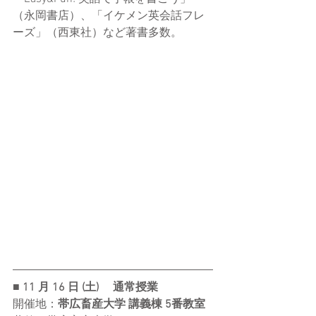
（永岡書店）、「イケメン英会話フレ
ーズ」（西東社）など著書多数。
■ 11 ⽉ 16 ⽇ (⼟) 　通常授業
開催地：
帯広畜産大学 講義棟 5番教室