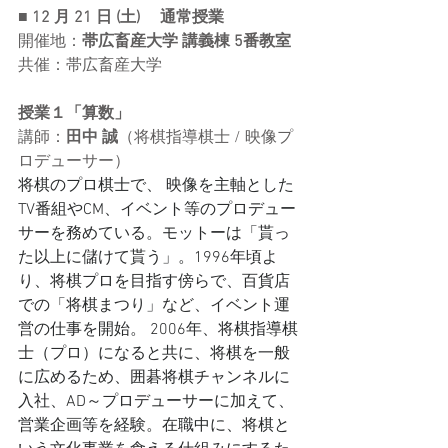
■ 12 ⽉ 21 ⽇ (土) 　通常
授業
開催地：
帯広畜産大学 講義棟 5番教室
共催：帯広畜産大学
授業１「算数」
講師：
田中 誠
（
将棋指導棋士
 / 
映像プ
ロデューサー
）
将棋のプロ棋士で、 映像を主軸とした
TV番組やCM、イベント等のプロデュー
サーを務めている。モットーは「貰っ
た以上に儲けて貰う」。1996年頃よ
り、将棋プロを目指す傍らで、百貨店
での「将棋まつり」など、イベント運
営の仕事を開始。 2006年、将棋指導棋
士（プロ）になると共に、将棋を一般
に広めるため、囲碁将棋チャンネルに
入社、AD～プロデューサーに加えて、
営業企画等を経験。在職中に、将棋と