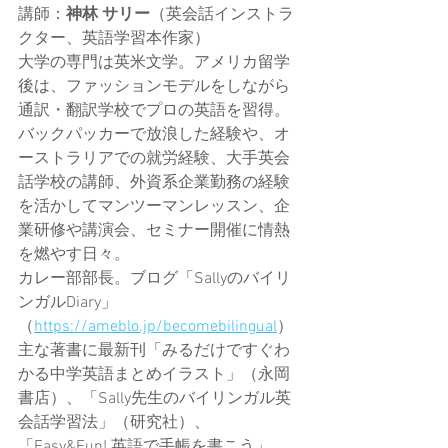
講師：
神林 サリー
（英会話インストラ
クター、英語学習本作家）
大学の専門は英米文学。アメリカ留学
後は、ファッションモデルをしながら
通訳・翻訳学校でプロの英語を習得。
バックパッカーで放浪した経験や、オ
ーストラリアでの就労経験、大手英会
話学校の講師、外資系企業勤務の経験
を活かしてマンツーマンレッスン、企
業研修や講演会、セミナー開催に情熱
を燃やす日々。
カレー部部長。ブログ「Sallyのバイリ
ンガルDiary」
（
https://ameblo.jp/becomebilingual
）
主な著書に最新刊「みるだけですぐわ
かる中学英語まとめイラスト」（永岡
書店）、「Sally先生のバイリンガル英
会話学習法」（研究社）、
「Easy&Fun! 英語で手帳を書こう」