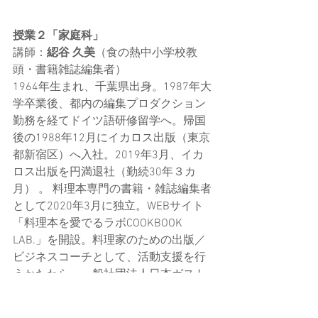
授業２「
家庭科
」
講師：
綛谷 久美
（食の熱中小学校教
頭・書籍雑誌編集者）
1964年生まれ、千葉県出身。1987年大
学卒業後、都内の編集プロダクション
勤務を経てドイツ語研修留学へ。帰国
後の1988年12月にイカロス出版（東京
都新宿区）へ入社。2019年3月、イカ
ロス出版を円満退社（勤続30年３カ
月） 。 料理本専門の書籍・雑誌編集者
として2020年3月に独立。WEBサイト
「料理本を愛でるラボCOOKBOOK 
LAB.」を開設。料理家のための出版／
ビジネスコーチとして、活動支援を行
うかたわら、一般社団法人日本ガスト
ロノミー協会では、2018年秋より理事
として食イベントをプロデュース。