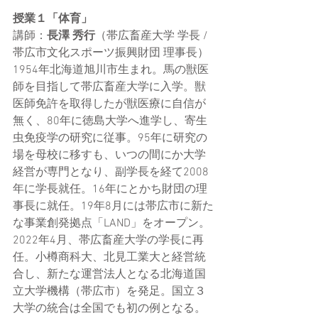
授業１「体育」
講師：
長澤 秀行
（
帯広畜産大学 学長 / 
帯広市文化スポーツ振興財団 理事長）
1954年北海道旭川市生まれ。馬の獣医
師を目指して帯広畜産大学に入学。獣
医師免許を取得したが獣医療に自信が
無く、80年に徳島大学へ進学し、寄生
虫免疫学の研究に従事。95年に研究の
場を母校に移すも、いつの間にか大学
経営が専門となり、副学長を経て2008
年に学長就任。16年にとかち財団の理
事長に就任。19年8月には帯広市に新た
な事業創発拠点「LAND」をオープン。
2022年4月、帯広畜産大学の学長に再
任。小樽商科大、北見工業大と経営統
合し、新たな運営法人となる北海道国
立大学機構（帯広市）を発足。国立３
大学の統合は全国でも初の例となる。